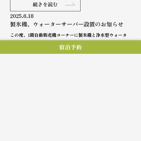
続きを読む
2025.6.18
製氷機、ウォーターサーバー設置のお知らせ
この度、1階自動販売機コーナーに製氷機と浄水型ウォータ
ーサーバーを設置致しました。 氷については今まではフロン
宿泊予約
トで手渡ししておりましたが製氷機よりご自由にお持ちいた
だけます。 ウォーターサーバーについては客室に専用ポット
[…]
続きを読む
2025.6.12
コワーキングスペース サービス開始のお知ら
せ
ラウンジとCルームを、コワーキングスペースとしてご利用
頂けるサービスを開始致しました。 プレミアムフロアにご宿