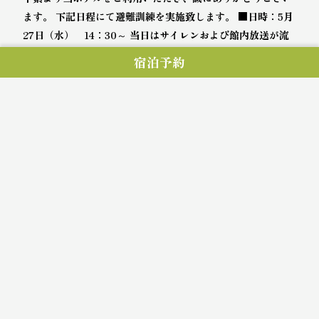
ます。 下記日程にて避難訓練を実施致します。 ■日時：5月
27日（水） 14：30～ 当日はサイレンおよび館内放送が流
れますが実際の災害ではございません。 お客様には […]
宿泊予約
続きを読む
最近の投稿
10月19日（月）電気設備点検に伴う停電のお知らせ
デラックスツインルーム リニューアル
2026年７月1日（水）より連泊のお客様の部屋の清掃
について
ご宿泊のお客様へ６階配管工事のお知らせ
客室空調リニューアル完了のお知らせ
アーカイブ
2026年7月
2026年6月