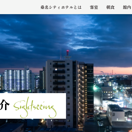
桑名シティホテルとは
客室
朝食
館内
Sightseeing
介