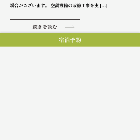
場合がございます。 空調設備の改修工事を実 […]
続きを読む
2025.11.14
宿泊予約
朝食内容変更のおしらせ
平素より、桑名シティホテルをご利用頂きまして、誠にあり
がとうございます。 このたび、より多くのお客様にご満足い
ただける朝食を提供するため、2025年12月1日（月）より、
肉料理または魚料理がメインの温かい日替わり弁当にリ […]
続きを読む
2025.11.3
【重要】海外サイトからのご予約に関して
いつも桑名シティホテルをご利用頂きまして、誠にありがと