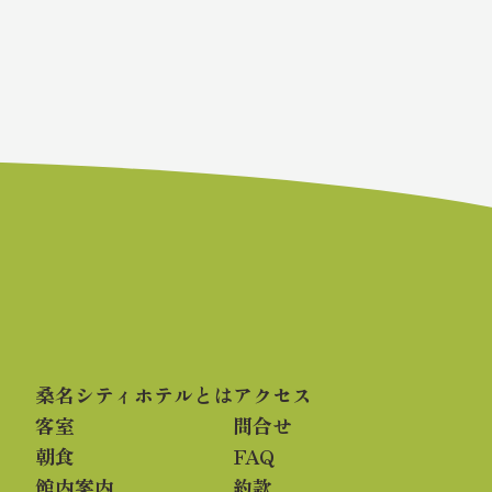
桑名シティホテルとは
アクセス
客室
問合せ
朝食
FAQ
館内案内
約款