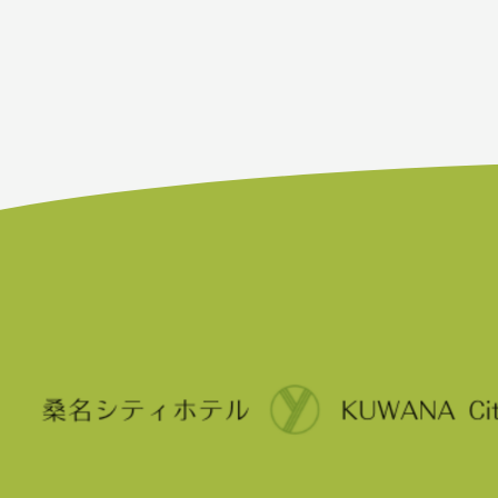
ビ
ゲ
ー
シ
ョ
ン