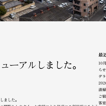
最
10
ニューアルしました。
らせ
デラ
20
清掃
ご宿
しました。
客室